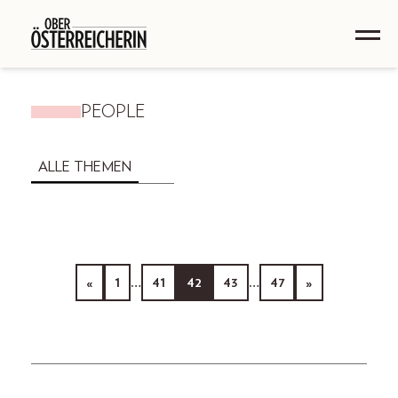
PEOPLE
ALLE THEMEN
«
1
…
41
42
43
…
47
»