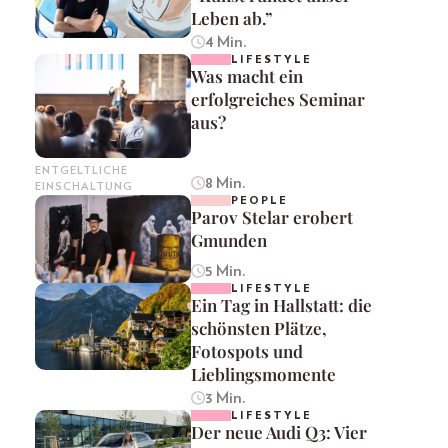
Leben ab.”
4 Min.
LIFESTYLE
Was macht ein
erfolgreiches Seminar
aus?
ENTGELTLICHE
8 Min.
EINSCHALTUNG
PEOPLE
Parov Stelar erobert
Gmunden
5 Min.
LIFESTYLE
Ein Tag in Hallstatt: die
schönsten Plätze,
Fotospots und
Lieblingsmomente
3 Min.
LIFESTYLE
Der neue Audi Q3: Vier