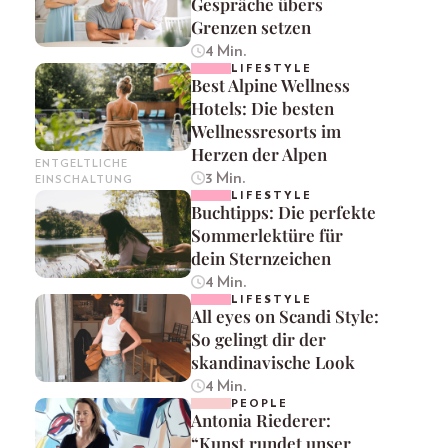
Gespräche übers
Grenzen setzen
4 Min.
LIFESTYLE
Best Alpine Wellness
Hotels: Die besten
Wellnessresorts im
Herzen der Alpen
ENTGELTLICHE
3 Min.
EINSCHALTUNG
LIFESTYLE
Buchtipps: Die perfekte
Sommerlektüre für
dein Sternzeichen
4 Min.
LIFESTYLE
All eyes on Scandi Style:
So gelingt dir der
skandinavische Look
4 Min.
PEOPLE
Antonia Riederer:
“Kunst rundet unser