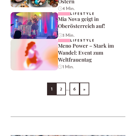
Ostern
4 Min.
LIFESTYLE
Mia Nova geigt in
Oberösterreich auf!
3 Min.
LIFESTYLE
Meno Power – Stark im
Wandel: Event zum
Weltfrauentag
1 Min.
1
2
…
6
»