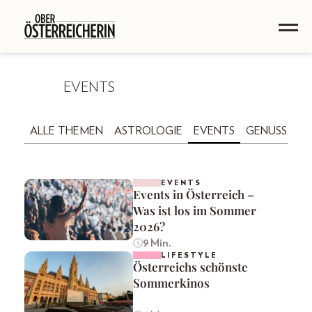
EVENTS
ALLE THEMEN
ASTROLOGIE
EVENTS
GENUSS
GE
EVENTS
Events in Österreich –
Was ist los im Sommer
2026?
9 Min.
LIFESTYLE
Österreichs schönste
Sommerkinos