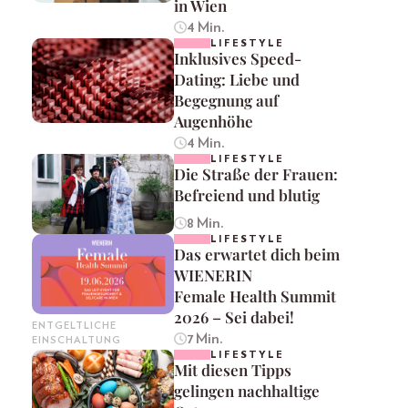
in Wien
4 Min.
LIFESTYLE
Inklusives Speed-
Dating: Liebe und
Begegnung auf
Augenhöhe
4 Min.
LIFESTYLE
Die Straße der Frauen:
Befreiend und blutig
8 Min.
LIFESTYLE
Das erwartet dich beim
WIENERIN
Female Health Summit
2026 – Sei dabei!
ENTGELTLICHE
7 Min.
EINSCHALTUNG
LIFESTYLE
Mit diesen Tipps
gelingen nachhaltige