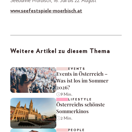
Seebühne Mörbisch, 16. Juli bis 22. August
www.seefestspiele-moe
rbisch.at
Weitere Artikel zu diesem Thema
EVENTS
Events in Österreich –
Was ist los im Sommer
2026?
9 Min.
LIFESTYLE
Österreichs schönste
Sommerkinos
2 Min.
PEOPLE