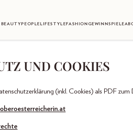
BEAUTY
PEOPLE
LIFESTYLE
FASHION
GEWINNSPIELE
AB
UTZ UND COOKIES
Datenschutzerklärung (inkl. Cookies) als PDF zum
eoberoesterreicherin.at
rechte