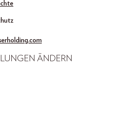
echte
chutz
erholding.com
LLUNGEN ÄNDERN