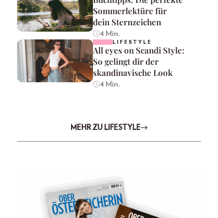
Sommerlektüre für
dein Sternzeichen
4 Min.
LIFESTYLE
All eyes on Scandi Style:
So gelingt dir der
skandinavische Look
4 Min.
MEHR ZU LIFESTYLE