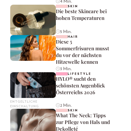
4 Min.
SKIN
Die beste Skincare bei
hohen Temperaturen
5 Min.
HAIR
Diese 5
Sommerfrisuren musst
du vor der nächsten
Hitzewelle kennen
3 Min.
LIFESTYLE
HYLO® sucht den
schönsten Augenblick
Österreichs 2026
ENTGELTLICHE
2 Min.
EINSCHALTUNG
SKIN
What The Neck: Tipps
zur Pflege von Hals und
Dekolleté