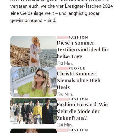
verraten euch, welche vier Designer-Taschen 2024
eine Geldanlage wert – und langfristig sogar
gewinnbringend – sind.
FASHION
Diese 3 Sommer-
Textilien sind ideal für
heiße Tage
2 Min.
PEOPLE
Christa Kummer:
Niemals ohne High
Heels
6 Min.
FASHION
Fashion Forward: Wie
sieht die Mode der
Zukunft aus?
8 Min.
FASHION