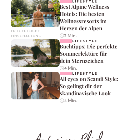
LIFESTYLE
Best Alpine Wellness
Hotels: Die besten
Wellnessresorts im
Herzen der Alpen
ENTGELTLICHE
3 Min.
EINSCHALTUNG
LIFESTYLE
Buchtipps: Die perfekte
Sommerlektüre für
dein Sternzeichen
4 Min.
LIFESTYLE
All eyes on Scandi Style:
So gelingt dir der
skandinavische Look
4 Min.