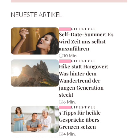
NEUESTE ARTIKEL
LIFESTYLE
Self-Date-Summer: Es
wird Zeit uns selbst
auszuführen
10 Min.
LIFESTYLE
Hike statt Hangover:
Was hinter dem
Wandertrend der
jungen Generation
steckt
6 Min.
LIFESTYLE
5 Tipps für heikle
Gespräche übers
Grenzen setzen
4 Min.