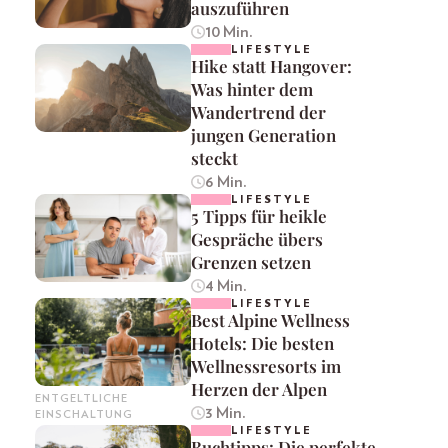
auszuführen
10 Min.
LIFESTYLE
Hike statt Hangover:
Was hinter dem
Wandertrend der
jungen Generation
steckt
6 Min.
LIFESTYLE
5 Tipps für heikle
Gespräche übers
Grenzen setzen
4 Min.
LIFESTYLE
Best Alpine Wellness
Hotels: Die besten
Wellnessresorts im
Herzen der Alpen
ENTGELTLICHE
3 Min.
EINSCHALTUNG
LIFESTYLE
Buchtipps: Die perfekte