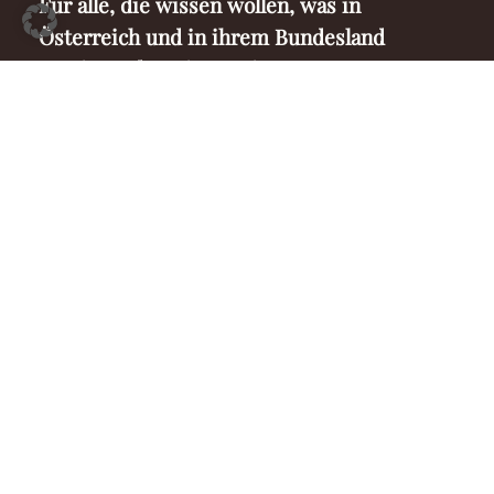
Für alle, die wissen wollen, was in
Österreich und in ihrem Bundesland
passiert. Abonnieren Sie unseren
Newsletter hier!
Ich bestätige, dass ich die
Datenschutzbestimmungen
gelesen habe und mit ihrer Verwendung einverstanden bin.
DAS TEAM
MEDIADATEN
IMPRESSUM