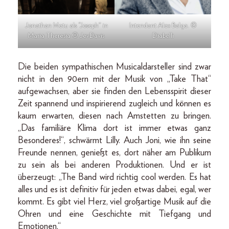
Jonathan Metu als “Joseph” in
Intendant Alex Balga. ©
Maria Theresia © JevDavis
Diabelli
Die beiden sympathischen Musicaldarsteller sind zwar
nicht in den 90ern mit der Musik von „Take That“
aufgewachsen, aber sie finden den Lebensspirit dieser
Zeit spannend und inspirierend zugleich und können es
kaum erwarten, diesen nach Amstetten zu bringen.
„Das familiäre Klima dort ist immer etwas ganz
Besonderes!“, schwärmt Lilly. Auch Joni, wie ihn seine
Freunde nennen, genießt es, dort näher am Publikum
zu sein als bei anderen Produktionen. Und er ist
überzeugt: „The Band wird richtig cool werden. Es hat
alles und es ist definitiv für jeden etwas dabei, egal, wer
kommt. Es gibt viel Herz, viel großartige Musik auf die
Ohren und eine Geschichte mit Tiefgang und
Emotionen.“