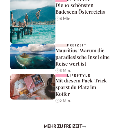
LIFESTYLE
Die 10 schönsten
Badeseen Österreichs
6 Min.
FREIZEIT
Mauritius: Warum die
paradiesische Insel eine
Reise wert ist
8 Min.
LIFESTYLE
Mit diesem Pack-Trick
sparst du Platz im
Koffer
2 Min.
MEHR ZU FREIZEIT