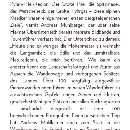
Pyhrn-Priel-Region. Der Große Priel, die Spitzmauer,
das Warscheneck, der Große Pyhrgas – diese alpinen
Klassiker waren einige meiner ersten bergsteigerischen
Ziele“, verrät Andreas Mühlberger, der über seine
Heimat Oberösterreich bereits mehrere Bildbände und
Tourenführer verfasst hat. Der Unterschied zu damals:
„Heute sind es weniger die Höhenmeter als vielmehr
die Langsamkeit, die Stille und das unmittelbare
Naturerlebnis, die mich berühren.“ Wie kaum ein
anderer kennt der Landschaftsfotograf und Autor aus
Aspach die Wanderwege und verborgenen Schätze
des Landes. Über 100 sorgfältig ausgewählte
Genusswanderungen führen im neuen Wanderführer zu
aussichtsreichen Gipfeln, urigen Almen und Hütten,
geschichtsträchtigen Plätzen und stillen Rückzugsorten
– anschaulich dargestellt mit über 400
beeindruckenden Fotografien. Einen persönlichen Tipp
hat Andreas Mühlleitner noch zum Start in die
Wandersaison: „Im Frühjahr ist es im Steyrtal und um