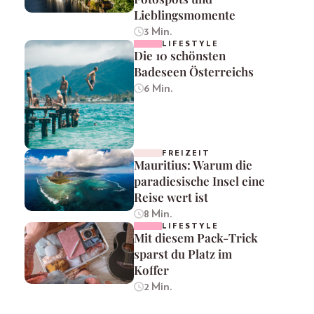
Lieblingsmomente
3 Min.
LIFESTYLE
Die 10 schönsten
Badeseen Österreichs
6 Min.
FREIZEIT
Mauritius: Warum die
paradiesische Insel eine
Reise wert ist
8 Min.
LIFESTYLE
Mit diesem Pack-Trick
sparst du Platz im
Koffer
2 Min.