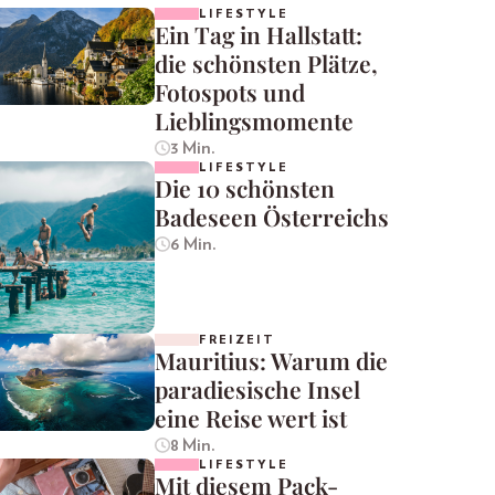
LIFESTYLE
Ein Tag in Hallstatt:
die schönsten Plätze,
Fotospots und
Lieblingsmomente
3 Min.
LIFESTYLE
Die 10 schönsten
Badeseen Österreichs
6 Min.
FREIZEIT
Mauritius: Warum die
paradiesische Insel
eine Reise wert ist
8 Min.
LIFESTYLE
Mit diesem Pack-