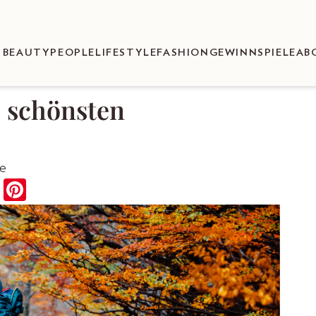
BEAUTY
PEOPLE
LIFESTYLE
FASHION
GEWINNSPIELE
AB
e schönsten
te