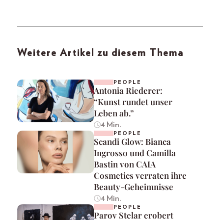
Weitere Artikel zu diesem Thema
PEOPLE
Antonia Riederer:
“Kunst rundet unser
Leben ab.”
4 Min.
PEOPLE
Scandi Glow: Bianca
Ingrosso und Camilla
Bastin von CAIA
Cosmetics verraten ihre
Beauty-Geheimnisse
4 Min.
PEOPLE
Parov Stelar erobert