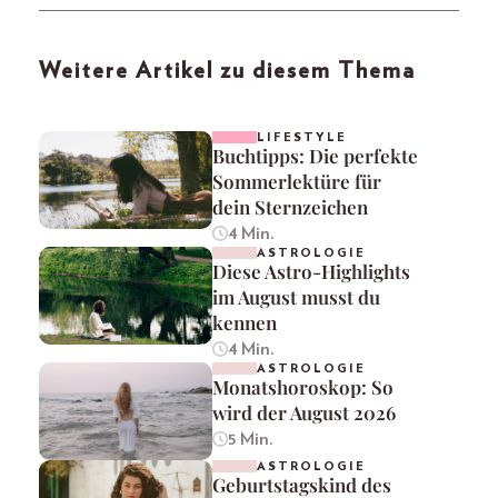
Weitere Artikel zu diesem Thema
LIFESTYLE
Buchtipps: Die perfekte
Sommerlektüre für
dein Sternzeichen
4 Min.
ASTROLOGIE
Diese Astro-Highlights
im August musst du
kennen
4 Min.
ASTROLOGIE
Monatshoroskop: So
wird der August 2026
5 Min.
ASTROLOGIE
Geburtstagskind des