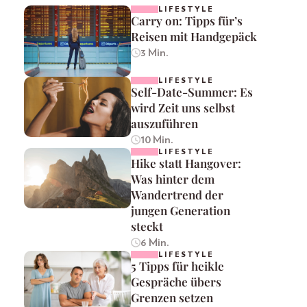
LIFESTYLE
Carry on: Tipps für’s
Reisen mit Handgepäck
3 Min.
LIFESTYLE
Self-Date-Summer: Es
wird Zeit uns selbst
auszuführen
10 Min.
LIFESTYLE
Hike statt Hangover:
Was hinter dem
Wandertrend der
jungen Generation
steckt
6 Min.
LIFESTYLE
5 Tipps für heikle
Gespräche übers
Grenzen setzen