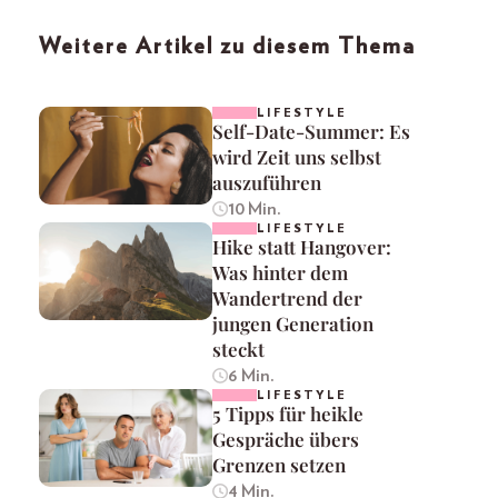
Weitere Artikel zu diesem Thema
LIFESTYLE
Self-Date-Summer: Es
wird Zeit uns selbst
auszuführen
10 Min.
LIFESTYLE
Hike statt Hangover:
Was hinter dem
Wandertrend der
jungen Generation
steckt
6 Min.
LIFESTYLE
5 Tipps für heikle
Gespräche übers
Grenzen setzen
4 Min.