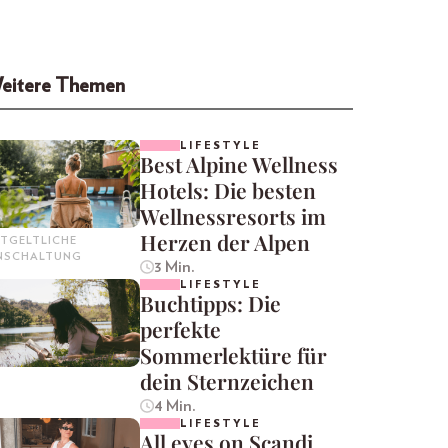
eitere Themen
LIFESTYLE
Best Alpine Wellness
Hotels: Die besten
Wellnessresorts im
Herzen der Alpen
TGELTLICHE
INSCHALTUNG
3 Min.
LIFESTYLE
Buchtipps: Die
perfekte
Sommerlektüre für
dein Sternzeichen
4 Min.
LIFESTYLE
All eyes on Scandi