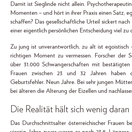
Damit ist Sieglinde nicht allein. Psychotherapeuti
Momenten – und hört in ihrer Praxis einen Satz, ega
schaffen? Das gesellschaftliche Urteil sickert nach
einer eigentlich persönlichen Entscheidung viel zu 
Zu jung ist unverantwortlich, zu alt ist egoistisc
richtigen Moment zu vermessen. Forscher der Se
über 31.000 Schwangerschaften mit bestätigten G
Frauen zwischen 23 und 32 Jahren haben da
Geburts­fehler. Neun Jahre. Bei sehr jungen Mütter
bei älteren die Alterung der Eizellen und nachl
Die Realität hält sich wenig daran
Das Durchschnittsalter österreichischer Frauen b
vierzig Jahre zuvor waren es noch 23,8. Längere