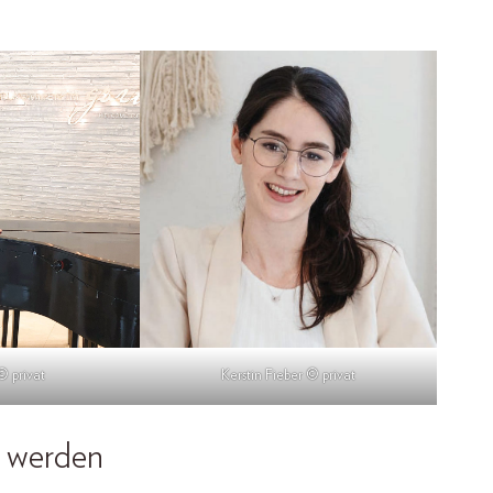
© privat
Kerstin Fieber © privat
 werden