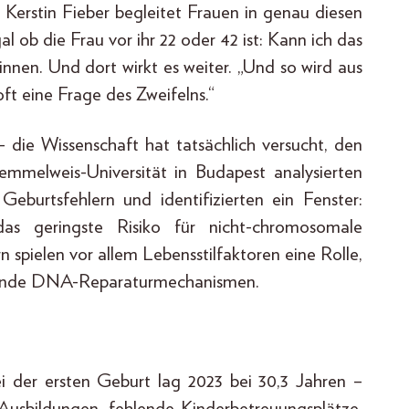
n Kerstin Fieber begleitet Frauen in genau diesen
l ob die Frau vor ihr 22 oder 42 ist: Kann ich das
 innen. Und dort wirkt es weiter. „Und so wird aus
oft eine Frage des Zweifelns.“
h – die Wissenschaft hat tatsächlich versucht, den
mmelweis-Universität in Budapest analysierten
eburtsfehlern und identifizierten ein Fenster:
s geringste Risiko für nicht-chromosomale
n spielen vor allem Lebensstilfaktoren eine Rolle,
assende DNA-Reparaturmechanismen.
ei der ersten Geburt lag 2023 bei 30,3 Jahren –
 Ausbildungen, fehlende Kinderbetreuungsplätze,