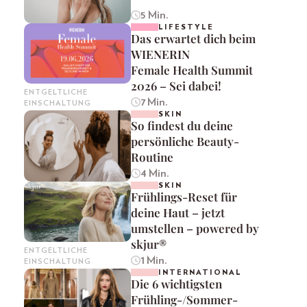
5 Min.
LIFESTYLE
Das erwartet dich beim
WIENERIN
Female Health Summit
2026 – Sei dabei!
ENTGELTLICHE
7 Min.
EINSCHALTUNG
SKIN
So findest du deine
persönliche Beauty-
Routine
4 Min.
SKIN
Frühlings-Reset für
deine Haut – jetzt
umstellen – powered by
skjur®
ENTGELTLICHE
1 Min.
EINSCHALTUNG
INTERNATIONAL
Die 6 wichtigsten
Frühling-/Sommer-