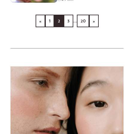
«
1
2
3
…
20
»