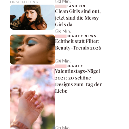
2 Min.
EINSCHALTUNG
FASHION
Clean Girls sind out,
jetzt sind die Messy
Girls da
6 Min.
BEAUTY NEWS
Echtheit statt Filter:
Beauty-Trends 2026
8 Min.
BEAUTY
Valentinstags-Nägel
2025: 20 schöne
Designs zum Tag der
Liebe
2 Min.