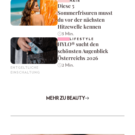
HAIR
Diese 5
Sommerfrisuren musst
du vor der nächsten
Hitzewelle kennen
3 Min.
LIFESTYLE
HYLO® sucht den
schönsten Augenblick
Österreichs 2026
2 Min.
ENTGELTLICHE
EINSCHALTUNG
MEHR ZU BEAUTY