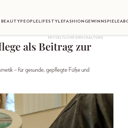
BEAUTY
PEOPLE
LIFESTYLE
FASHION
GEWINNSPIELE
AB
ENTGELTLICHE EINSCHALTUNG
ege als Beitrag zur
smetik – für gesunde, gepflegte Füße und