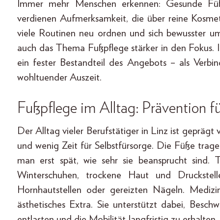
Immer mehr Menschen erkennen: Gesunde Füße 
verdienen Aufmerksamkeit, die über reine Kosme
viele Routinen neu ordnen und sich bewusster u
auch das Thema Fußpflege stärker in den Fokus. 
ein fester Bestandteil des Angebots – als Verbi
wohltuender Auszeit.
Fußpflege im Alltag: Prävention 
Der Alltag vieler Berufstätiger in Linz ist gepräg
und wenig Zeit für Selbstfürsorge. Die Füße trag
man erst spät, wie sehr sie beansprucht sind. 
Winterschuhen, trockene Haut und Druckstell
Hornhautstellen oder gereizten Nägeln. Medizin
ästhetisches Extra. Sie unterstützt dabei, Besch
entlasten und die Mobilität langfristig zu erhalte