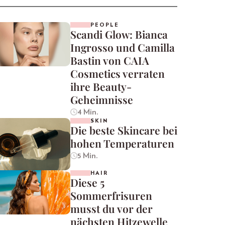
PEOPLE
Scandi Glow: Bianca
Ingrosso und Camilla
Bastin von CAIA
Cosmetics verraten
ihre Beauty-
Geheimnisse
4 Min.
SKIN
Die beste Skincare bei
hohen Temperaturen
5 Min.
HAIR
Diese 5
Sommerfrisuren
musst du vor der
nächsten Hitzewelle