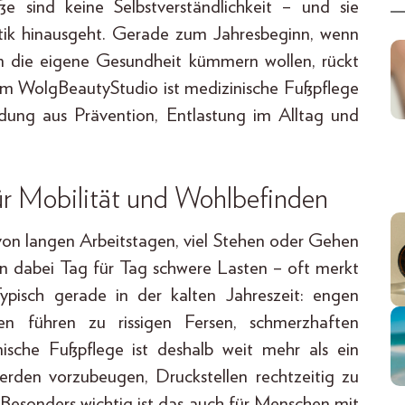
sind keine Selbstverständlichkeit – und sie
tik hinausgeht. Gerade zum Jahresbeginn, wenn
m die eigene Gesundheit kümmern wollen, rückt
Im WolgBeautyStudio ist medizinische Fußpflege
ndung aus Prävention, Entlastung im Alltag und
für Mobilität und Wohlbefinden
t von langen Arbeitstagen, viel Stehen oder Gehen
en dabei Tag für Tag schwere Lasten – oft merkt
Typisch gerade in der kalten Jahreszeit: engen
en führen zu rissigen Fersen, schmerzhaften
ische Fußpflege ist deshalb weit mehr als ein
werden vorzubeugen, Druckstellen rechtzeitig zu
n. Besonders wichtig ist das auch für Menschen mit