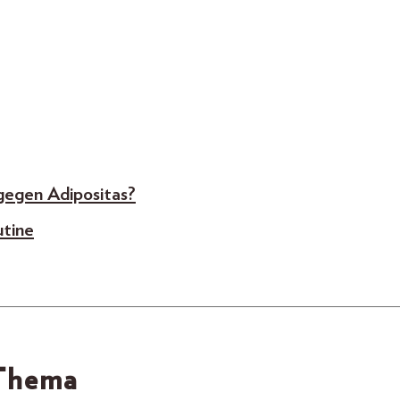
egen Adipositas?
utine
 Thema