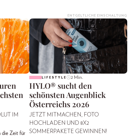
ENTGELTLICHE EINSCHALTUNG
2 Min.
LIFESTYLE
suren
HYLO® sucht den
ächsten
schönsten Augenblick
Österreichs 2026
OLUT IM
JETZT MITMACHEN, FOTO
HOCHLADEN UND 8X2
SOMMERPAKETE GEWINNEN!
die Zeit für