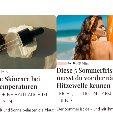
3 Min.
HAIR
Diese 5 Sommerfri
5 Min.
musst du vor der n
e Skincare bei
Hitzewelle kennen
emperaturen
LEICHT, LUFTIG UND ABS
 DEINE HAUT AUCH IM
TREND
GESUND
Der Sommer ist da – und mit ihm 
ß und Sonne belasten die Haut.