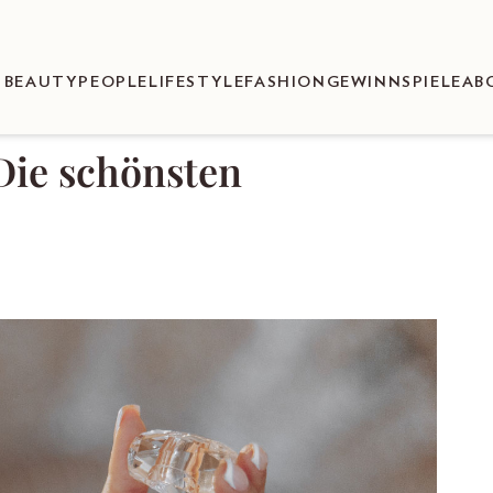
BEAUTY
PEOPLE
LIFESTYLE
FASHION
GEWINNSPIELE
AB
Die schönsten