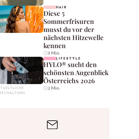
HAIR
Diese 5
Sommerfrisuren
musst du vor der
nächsten Hitzewelle
kennen
3 Min.
LIFESTYLE
HYLO® sucht den
schönsten Augenblick
Österreichs 2026
2 Min.
TGELTLICHE
INSCHALTUNG