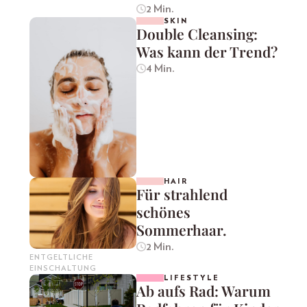
2 Min.
SKIN
Double Cleansing:
Was kann der Trend?
4 Min.
HAIR
Für strahlend
schönes
Sommerhaar.
2 Min.
ENTGELTLICHE
EINSCHALTUNG
LIFESTYLE
Ab aufs Rad: Warum