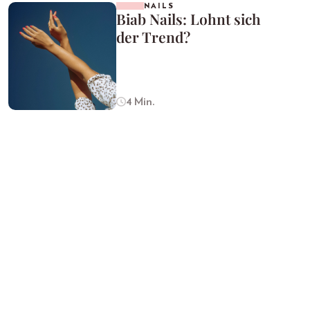
NAILS
Biab Nails: Lohnt sich
der Trend?
4 Min.