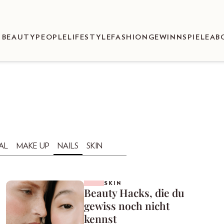
BEAUTY
PEOPLE
LIFESTYLE
FASHION
GEWINNSPIELE
AB
AL
MAKE UP
NAILS
SKIN
SKIN
Beauty Hacks, die du
gewiss noch nicht
kennst