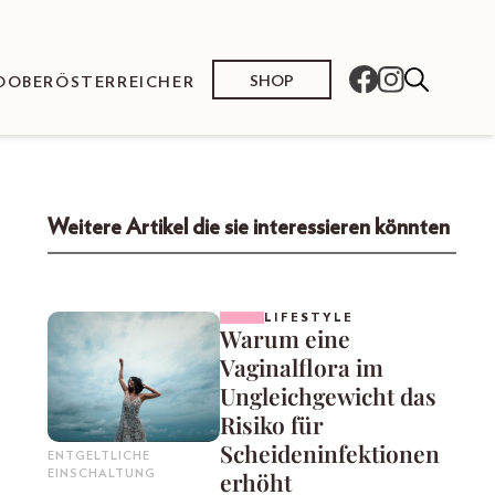
SHOP
O
OBERÖSTERREICHER
Weitere Artikel die sie interessieren könnten
LIFESTYLE
Warum eine
Vaginalflora im
Ungleichgewicht das
Risiko für
Scheideninfektionen
ENTGELTLICHE
erhöht
EINSCHALTUNG