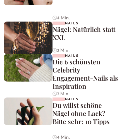
4 Min.
NAILS
Nägel: Natürlich statt
XXL
2 Min.
NAILS
Die 6 schönsten
Celebrity
Engagement-Nails als
Inspiration
2 Min.
NAILS
Du willst schöne
Nägel ohne Lack?
Bitte sehr: 10 Tipps
4 Min.