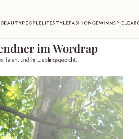
BEAUTY
PEOPLE
LIFESTYLE
FASHION
GEWINNSPIELE
AB
endner im Wordrap
 Talent und ihr Lieblingsgedicht.