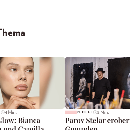
 Thema
4 Min.
5 Min.
E
PEOPLE
Glow: Bianca
Parov Stelar erober
o und Camilla
Gmunden