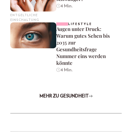
4 Min.
ENTGELTLICHE
EINSCHALTUNG
LIFESTYLE
Augen unter Druck:
Warum gutes Sehen bis
2035 zur
Gesundheitsfrage
Nummer eins werden
könnte
4 Min.
MEHR ZU GESUNDHEIT