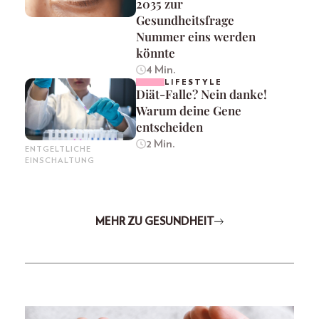
2035 zur
Gesundheitsfrage
Nummer eins werden
könnte
4 Min.
LIFESTYLE
Diät-Falle? Nein danke!
Warum deine Gene
entscheiden
2 Min.
ENTGELTLICHE
EINSCHALTUNG
MEHR ZU GESUNDHEIT