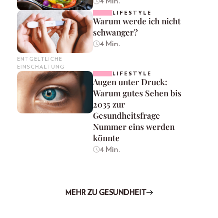
4 Min.
LIFESTYLE
Warum werde ich nicht
schwanger?
4 Min.
ENTGELTLICHE
EINSCHALTUNG
LIFESTYLE
Augen unter Druck:
Warum gutes Sehen bis
2035 zur
Gesundheitsfrage
Nummer eins werden
könnte
4 Min.
MEHR ZU GESUNDHEIT