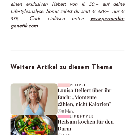
einen exklusiven Rabatt von € 50
,–
auf deine
Lifestyleanalyse.
Somit zahlst du statt € 389,– nur €
339,–
.
Code einlösen unter:
www.permedio-
genetik.com
Weitere Artikel zu diesem Thema
PEOPLE
Louisa Dellert über ihr
Buch: „Momente
zählen, nicht Kalorien”
8 Min.
LIFESTYLE
Heilsam kochen für den
Darm