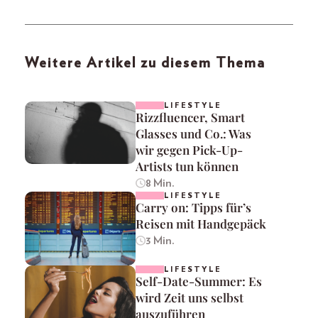
Weitere Artikel zu diesem Thema
LIFESTYLE
Rizzfluencer, Smart
Glasses und Co.: Was
wir gegen Pick-Up-
Artists tun können
8 Min.
LIFESTYLE
Carry on: Tipps für’s
Reisen mit Handgepäck
3 Min.
LIFESTYLE
Self-Date-Summer: Es
wird Zeit uns selbst
auszuführen