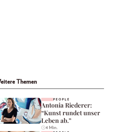
eitere Themen
PEOPLE
Antonia Riederer:
“Kunst rundet unser
Leben ab.”
4 Min.