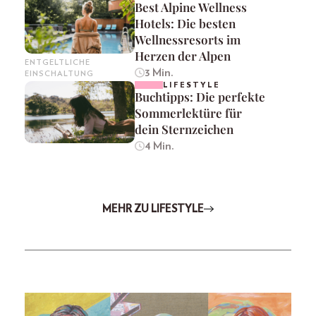
Best Alpine Wellness
Hotels: Die besten
Wellnessresorts im
Herzen der Alpen
ENTGELTLICHE
3 Min.
EINSCHALTUNG
LIFESTYLE
Buchtipps: Die perfekte
Sommerlektüre für
dein Sternzeichen
4 Min.
MEHR ZU LIFESTYLE