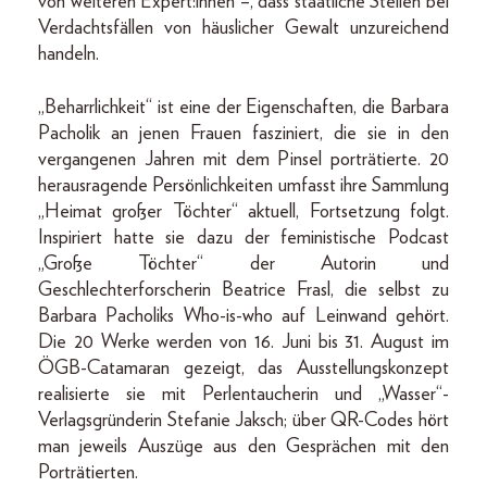
von weiteren Expert:innen –, dass staatliche Stellen bei
Verdachtsfällen von häuslicher Gewalt unzureichend
handeln.
„Beharrlichkeit“ ist eine der Eigenschaften, die Barbara
Pacholik an jenen Frauen fasziniert, die sie in den
vergangenen Jahren mit dem Pinsel porträtierte. 20
herausragende Persönlichkeiten umfasst ihre Sammlung
„Heimat großer Töchter“ aktuell, Fortsetzung folgt.
Inspiriert hatte sie dazu der feministische Podcast
„Große Töchter“ der Autorin und
Geschlechterforscherin Beatrice Frasl, die selbst zu
Barbara Pacholiks Who-is-who auf Leinwand gehört.
Die 20 Werke werden von 16. Juni bis 31. August im
ÖGB-Catamaran gezeigt, das Ausstellungskonzept
realisierte sie mit Perlentaucherin und „Wasser“-
Verlagsgründerin Stefanie Jaksch; über QR-Codes hört
man jeweils Auszüge aus den Gesprächen mit den
Porträtierten.