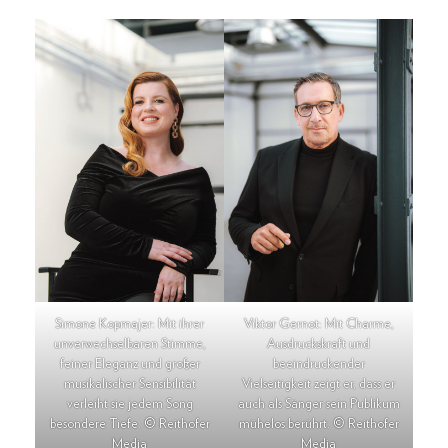
Simone Kopmajer: Mit ihrer
Viktor Gernot: Mit Charme,
unverwechselbaren Stimme,
Ausdruckskraft und
feiner Eleganz und großer
beeindruckender
musikalischer Sensibilität
Vielseitigkeit zeigt er, dass er
verleiht sie jedem Song
auch als Sänger sein Publikum
besondere Tiefe. © Reithofer
mühelos berührt. © Reithofer
Media
Media