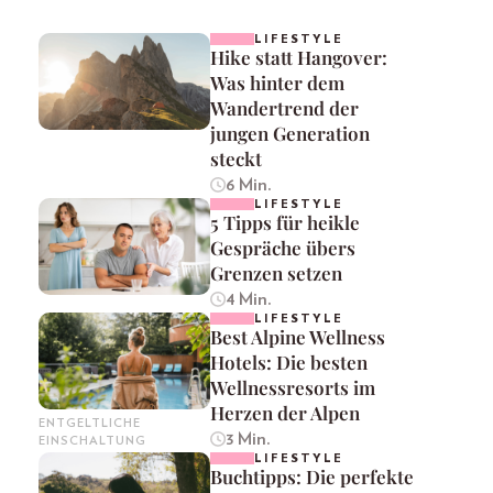
LIFESTYLE
Hike statt Hangover:
Was hinter dem
Wandertrend der
jungen Generation
steckt
6 Min.
LIFESTYLE
5 Tipps für heikle
Gespräche übers
Grenzen setzen
4 Min.
LIFESTYLE
Best Alpine Wellness
Hotels: Die besten
Wellnessresorts im
Herzen der Alpen
ENTGELTLICHE
3 Min.
EINSCHALTUNG
LIFESTYLE
Buchtipps: Die perfekte