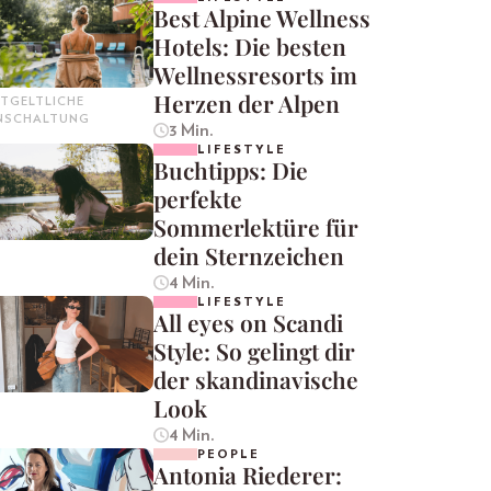
Best Alpine Wellness
Hotels: Die besten
Wellnessresorts im
Herzen der Alpen
TGELTLICHE
INSCHALTUNG
3 Min.
LIFESTYLE
Buchtipps: Die
perfekte
Sommerlektüre für
dein Sternzeichen
4 Min.
LIFESTYLE
All eyes on Scandi
Style: So gelingt dir
der skandinavische
Look
4 Min.
PEOPLE
Antonia Riederer: