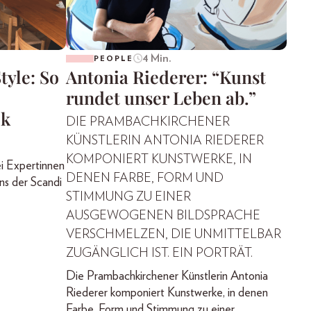
4 Min.
PEOPLE
tyle: So
Antonia Riederer: “Kunst
rundet unser Leben ab.”
ok
DIE PRAMBACHKIRCHENER
KÜNSTLERIN ANTONIA RIEDERER
KOMPONIERT KUNSTWERKE, IN
ei Expertinnen
DENEN FARBE, FORM UND
uns der Scandi
STIMMUNG ZU EINER
AUSGEWOGENEN BILDSPRACHE
VERSCHMELZEN, DIE UNMITTELBAR
ZUGÄNGLICH IST. EIN PORTRÄT.
Die Prambachkirchener Künstlerin Antonia
Riederer komponiert Kunstwerke, in denen
Farbe, Form und Stimmung zu einer