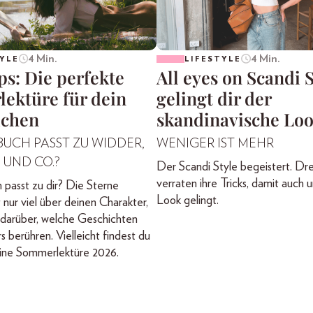
4 Min.
4 Min.
YLE
LIFESTYLE
ps: Die perfekte
All eyes on Scandi S
ektüre für dein
gelingt dir der
ichen
skandinavische Lo
UCH PASST ZU WIDDER,
WENIGER IST MEHR
 UND CO.?
Der Scandi Style begeistert. Dr
verraten ihre Tricks, damit auch 
passt zu dir? Die Sterne
Look gelingt.
 nur viel über deinen Charakter,
 darüber, welche Geschichten
 berühren. Vielleicht findest du
eine Sommerlektüre 2026.