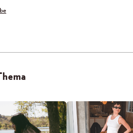
ebe
 Thema