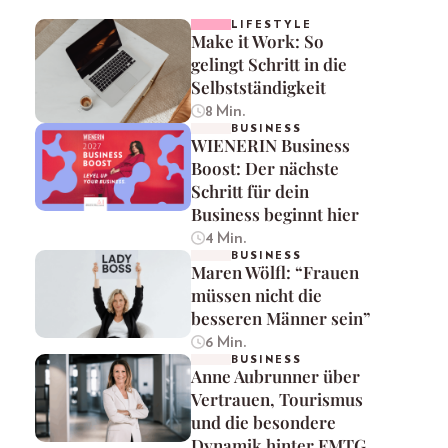
LIFESTYLE
Make it Work: So
gelingt Schritt in die
Selbstständigkeit
8 Min.
BUSINESS
WIENERIN Business
Boost: Der nächste
Schritt für dein
Business beginnt hier
4 Min.
BUSINESS
Maren Wölfl: “Frauen
müssen nicht die
besseren Männer sein”
6 Min.
BUSINESS
Anne Aubrunner über
Vertrauen, Tourismus
und die besondere
Dynamik hinter FMTG