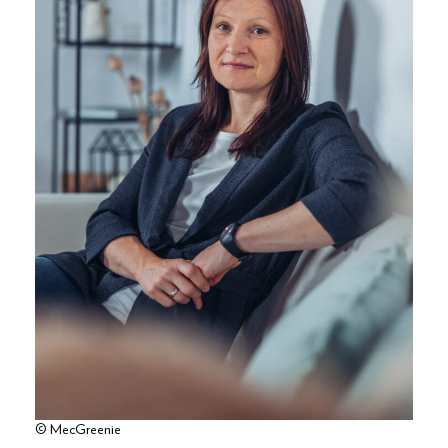
© MecGreenie