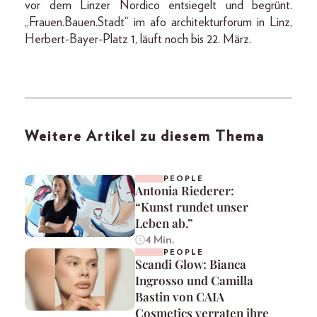
vor dem Linzer Nordico entsiegelt und begrünt.
„Frauen.Bauen.Stadt“ im afo architekturforum in Linz,
Herbert-Bayer-Platz 1, läuft noch bis 22. März.
Weitere Artikel zu diesem Thema
PEOPLE
Antonia Riederer:
“Kunst rundet unser
Leben ab.”
4 Min.
PEOPLE
Scandi Glow: Bianca
Ingrosso und Camilla
Bastin von CAIA
Cosmetics verraten ihre