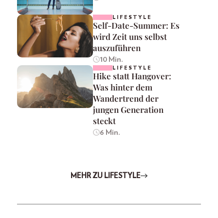
LIFESTYLE
Self-Date-Summer: Es
wird Zeit uns selbst
auszuführen
10 Min.
LIFESTYLE
Hike statt Hangover:
Was hinter dem
Wandertrend der
jungen Generation
steckt
6 Min.
MEHR ZU LIFESTYLE