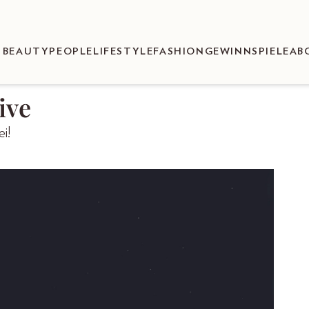
BEAUTY
PEOPLE
LIFESTYLE
FASHION
GEWINNSPIELE
AB
ive
i!