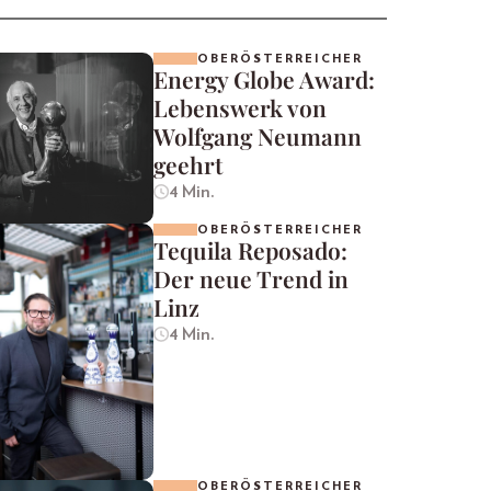
OBERÖSTERREICHER
Energy Globe Award:
Lebenswerk von
Wolfgang Neumann
geehrt
4 Min.
OBERÖSTERREICHER
Tequila Reposado:
Der neue Trend in
Linz
4 Min.
OBERÖSTERREICHER