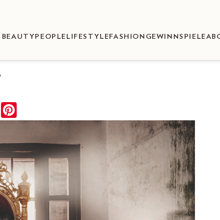
BEAUTY
PEOPLE
LIFESTYLE
FASHION
GEWINNSPIELE
AB
r