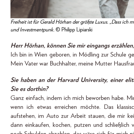
Freiheit ist für Gerald Hörhan der größte Luxus. „Dass ich 
und Investmentpunk.
© Philipp Lipiarski
Herr Hörhan, können Sie mir eingangs erzählen,
Ich bin in Wien geboren, in Mödling zur Schule 
Mein Vater war Buchhalter, meine Mutter Hausfr
Sie haben an der Harvard University, einer elit
Sie es dorthin?
Ganz einfach, indem ich mich beworben habe. Mir
wenn ich etwas erreichen möchte. Das klassis
aufstehen, im Auto zur Arbeit stauen, die mir 
dann einkaufen, kochen, putzen und schließlic
noch Schulden abzahlen, das wäre sich für mich 