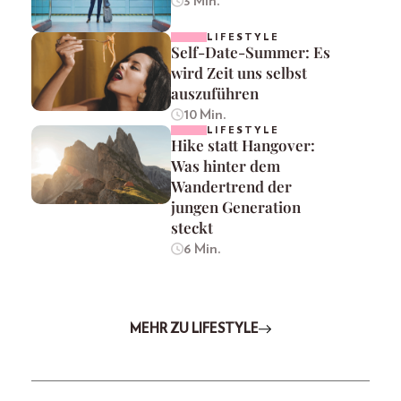
3 Min.
LIFESTYLE
Self-Date-Summer: Es
wird Zeit uns selbst
auszuführen
10 Min.
LIFESTYLE
Hike statt Hangover:
Was hinter dem
Wandertrend der
jungen Generation
steckt
6 Min.
MEHR ZU LIFESTYLE