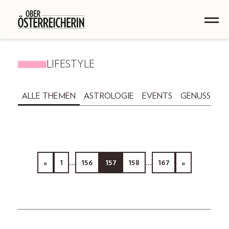
LIFESTYLE
ALLE THEMEN
ASTROLOGIE
EVENTS
GENUSS
GE
«
1
…
156
157
158
…
167
»