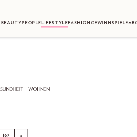
BEAUTY
PEOPLE
LIFESTYLE
FASHION
GEWINNSPIELE
AB
SUNDHEIT
WOHNEN
167
»