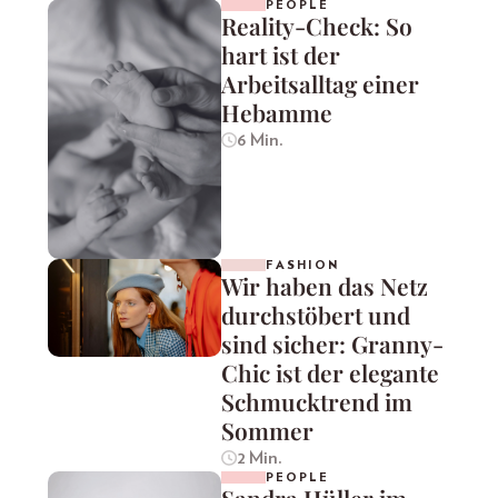
PEOPLE
Reality-Check: So
hart ist der
Arbeitsalltag einer
Hebamme
6 Min.
FASHION
Wir haben das Netz
durchstöbert und
sind sicher: Granny-
Chic ist der elegante
Schmucktrend im
Sommer
2 Min.
PEOPLE
Sandra Hüller im