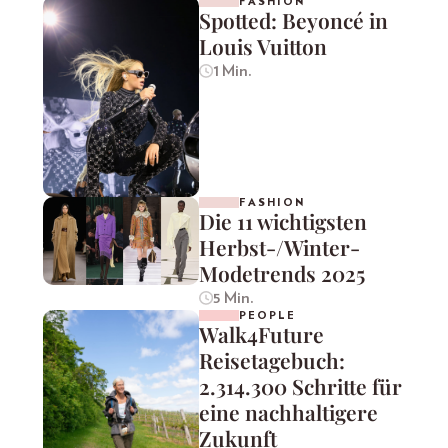
FASHION
Spotted: Beyoncé in
Louis Vuitton
1 Min.
FASHION
Die 11 wichtigsten
Herbst-/Winter-
Modetrends 2025
5 Min.
PEOPLE
Walk4Future
Reisetagebuch:
2.314.300 Schritte für
eine nachhaltigere
Zukunft