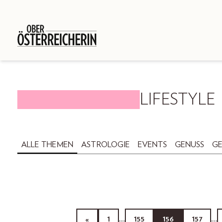
LIFESTYLE
ALLE THEMEN
ASTROLOGIE
EVENTS
GENUSS
GE
«
1
…
155
156
157
…