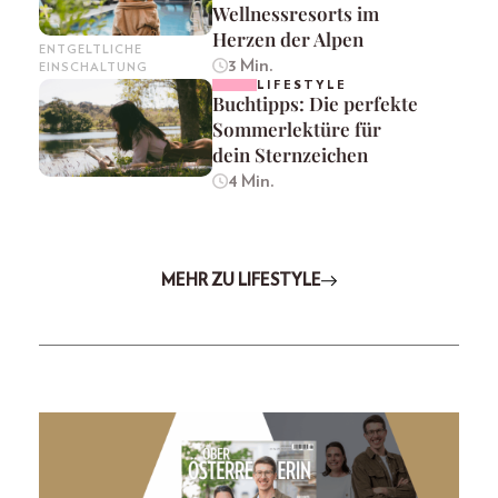
Wellnessresorts im
Herzen der Alpen
ENTGELTLICHE
3 Min.
EINSCHALTUNG
LIFESTYLE
Buchtipps: Die perfekte
Sommerlektüre für
dein Sternzeichen
4 Min.
MEHR ZU LIFESTYLE