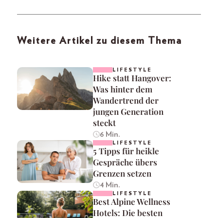
Weitere Artikel zu diesem Thema
LIFESTYLE
Hike statt Hangover:
Was hinter dem
Wandertrend der
jungen Generation
steckt
6 Min.
LIFESTYLE
5 Tipps für heikle
Gespräche übers
Grenzen setzen
4 Min.
LIFESTYLE
Best Alpine Wellness
Hotels: Die besten