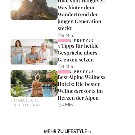
Hike statt Hangover:
Was hinter dem
Wandertrend der
jungen Generation
steckt
6 Min.
LIFESTYLE
5 Tipps für heikle
Gespräche übers
Grenzen setzen
4 Min.
LIFESTYLE
Best Alpine Wellness
Hotels: Die besten
Wellnessresorts im
Herzen der Alpen
ENTGELTLICHE
3 Min.
EINSCHALTUNG
MEHR ZU LIFESTYLE