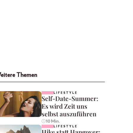
eitere Themen
LIFESTYLE
Self-Date-Summer:
Es wird Zeit uns
selbst auszuführen
10 Min.
LIFESTYLE
Hike statt Hangover: