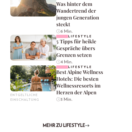
Was hinter dem
Wandertrend der
jungen Generation
steckt
6 Min.
LIFESTYLE
5 Tipps für heikle
Gespräche übers
Grenzen setzen
4 Min.
LIFESTYLE
Best Alpine Wellness
Hotels: Die besten
Wellnessresorts im
Herzen der Alpen
ENTGELTLICHE
3 Min.
EINSCHALTUNG
MEHR ZU LIFESTYLE