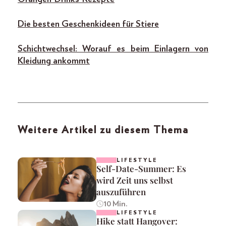
Die besten Geschenkideen für Stiere
Schichtwechsel: Worauf es beim Einlagern von
Kleidung ankommt
Weitere Artikel zu diesem Thema
LIFESTYLE
Self-Date-Summer: Es
wird Zeit uns selbst
auszuführen
10 Min.
LIFESTYLE
Hike statt Hangover: