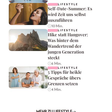
LIFESTYLE
Self-Date-Summer: Es
wird Zeit uns selbst
auszuführen
10 Min.
LIFESTYLE
Hike statt Hangover:
Was hinter dem
Wandertrend der
jungen Generation
steckt
6 Min.
LIFESTYLE
5 Tipps für heikle
Gespräche übers
Grenzen setzen
4 Min.
MEHR ZU LIFESTYLE