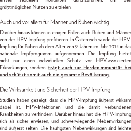
ersten sexuellen Kontakten durchzuführen, um de
größtmöglichen Nutzen zu erzielen.
Auch und vor allem für Männer und Buben wichtig
Darüber hinaus können in einigen Fällen auch Buben und Männe
von der HPV-Impfung profitieren. In Österreich wurde die HPV
Impfung für Buben ab dem Alter von 9 Jahren im Jahr 2014 in da
nationale Impfprogramm aufgenommen. Die Impfung biete
nicht nur einen individuellen Schutz vor HPV-assoziierte
Erkrankungen, sondern
trägt auch zur Herdenimmunität be
und schützt somit auch die gesamte Bevölkerung.
Die Wirksamkeit und Sicherheit der HPV-Impfung
Studien haben gezeigt, dass die HPV-Impfung äußerst wirksa
dabei ist, HPV-Infektionen und die damit verbundene
Krankheiten zu verhindern. Darüber hinaus hat die HPV-Impfun
sich als sicher erwiesen, und schwerwiegende Nebenwirkunge
sind äußerst selten. Die häufigsten Nebenwirkungen sind leicht