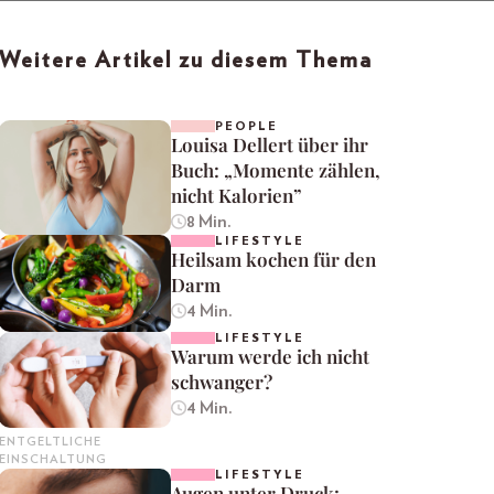
Weitere Artikel zu diesem Thema
PEOPLE
Louisa Dellert über ihr
Buch: „Momente zählen,
nicht Kalorien”
8 Min.
LIFESTYLE
Heilsam kochen für den
Darm
4 Min.
LIFESTYLE
Warum werde ich nicht
schwanger?
4 Min.
ENTGELTLICHE
EINSCHALTUNG
LIFESTYLE
Augen unter Druck: