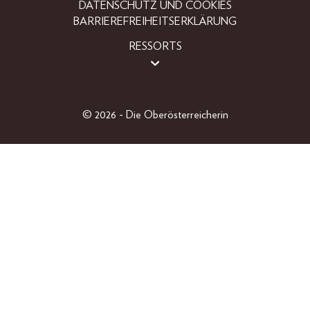
DATENSCHUTZ UND COOKIES
BARRIEREFREIHEITSERKLÄRUNG
RESSORTS
BEAUTY
FASHION
LIFESTYLE
© 2026 - Die Oberösterreicherin
PEOPLE
OBERÖSTERREICHER
GEWINNSPIELE
EINZELAUSGABEN
SHOP
ABO