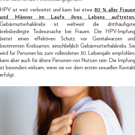
HPV ist weit verbreitet und kann bei etwa
80 % aller Fraue
und Männer im Laufe ihres Lebens auftreten
Gebärmutterhalskrebs ist weltweit die dritthäufigst
krebsbedingte Todesursache bei Frauen. Die HPV-Impfun
bietet einen effektiven Schutz vor Genitalwarzen un
bestimmten Krebsarten, einschließlich Gebärmutterhalskrebs. Si
wird für Personen bis zum vollendeten 30. Lebensjahr empfohlen
kann aber auch für ältere Personen von Nutzen sein. Die Impfun
ist besonders wirksam, wenn sie vor dem ersten sexuellen Kontak
erfolgt.