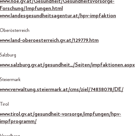
www.noe.gv.at/Gesundheit/Gesundheitsvorsorge-
Forschung/Impfungen.html
www.landesgesundheitsagentur.at/hpv-impfaktion
Oberösterreich
www.land-oberoesterreich.gv.at/129779.htm
Salzburg
www.salzburg.gv.at/gesundheit_/Seiten/impfaktionen.aspx
Steiermark
www.verwaltung.steiermark.at/cms/ziel/74838078/DE/
Tirol
www.tirol.gv.at/gesundheit-vorsorge/impfungen/hpv-
impfprogramm/
Vorarlberg