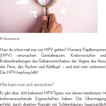
© Shutterstock
Hast du schon mal was von HPV gehört? Humane Papillomavire
(HPV) verursachen Genitalwarzen, Krebsvorstufen un
Krebserkrankungen des Gebärmutterhalses, der Vagina, des Anus
des Penis, des Rachen und Kehlkopf – und sind weit verbreitet
Die HPV-Impfung hilft!
Wie kann man sich anstecken?
Es gibt über 200 bekannte HPV-Typen, von denen mindestens 1
krebsverursachende Eigenschaften haben. Die Übertragun
erfolgt durch direkten Kontakt mit Schleimhäuten, hauptsächlic