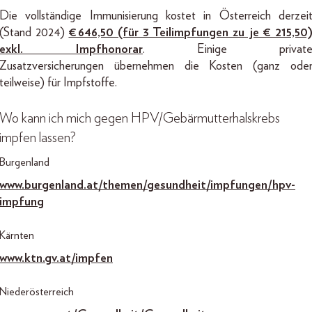
Die vollständige Immunisierung kostet in Österreich derzei
(Stand 2024)
€ 646,50 (für 3 Teilimpfungen zu je € 215,50
exkl. Impfhonorar
. Einige privat
Zusatzversicherungen übernehmen die Kosten (ganz ode
teilweise) für Impfstoffe.
Wo kann ich mich gegen HPV/Gebärmutterhalskrebs
impfen lassen?
Burgenland
www.burgenland.at/themen/gesundheit/impfungen/hpv-
impfung
Kärnten
www.ktn.gv.at/impfen
Niederösterreich