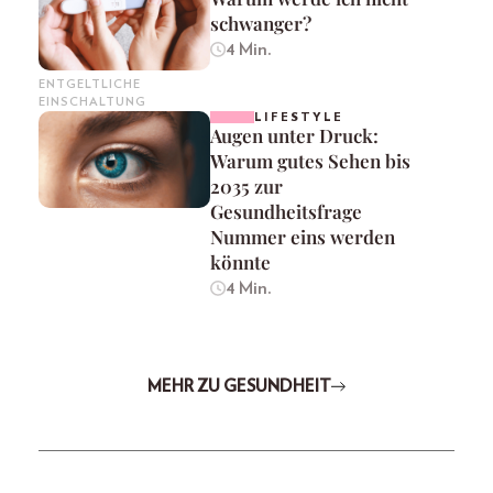
schwanger?
4 Min.
ENTGELTLICHE
EINSCHALTUNG
LIFESTYLE
Augen unter Druck:
Warum gutes Sehen bis
2035 zur
Gesundheitsfrage
Nummer eins werden
könnte
4 Min.
MEHR ZU GESUNDHEIT