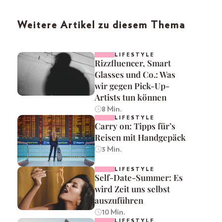
Weitere Artikel zu diesem Thema
LIFESTYLE
Rizzfluencer, Smart
Glasses und Co.: Was
wir gegen Pick-Up-
Artists tun können
8 Min.
LIFESTYLE
Carry on: Tipps für’s
Reisen mit Handgepäck
3 Min.
LIFESTYLE
Self-Date-Summer: Es
wird Zeit uns selbst
auszuführen
10 Min.
LIFESTYLE