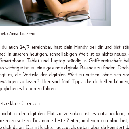
xels / Anna Tarazevich
t du auch 24/7 erreichbar, hast dein Handy bei dir und bist stä
ine? In unseren heutigen, schnelllebigen Welt ist es nichts neues, 
 Smartphone, Tablet und Laptop ständig in Griffbereitschaft ha
o wichtiger ist es, eine gesunde digitale Balance zu finden. Doch
ingt es, die Vorteile der digitalen Welt zu nutzen, ohne sich von
rwältigen zu lassen? Hier sind fünf Tipps, die dir helfen können,
geglichenes Leben zu führen.
Setze klare Grenzen
nicht in der digitalen Flut zu versinken, ist es entscheidend, k
nzen zu setzen. Bestimme feste Zeiten, in denen du online bist,
e dich daran. Das ist leichter gesagt als getan, aber du könntest 