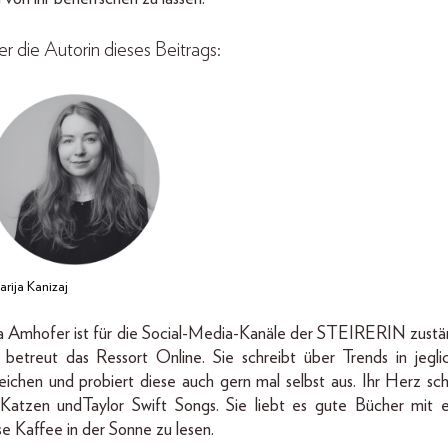
r die Autorin dieses Beitrags:
rija Kanizaj
a Amhofer ist für die Social-Media-Kanäle der STEIRERIN zustä
 betreut das Ressort Online. Sie schreibt über Trends in jegli
eichen und probiert diese auch gern mal selbst aus. Ihr Herz sch
 Katzen undTaylor Swift Songs. Sie liebt es gute Bücher mit e
se Kaffee in der Sonne zu lesen.