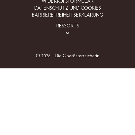
WIDERRUFSFORMULAR
DATENSCHUTZ UND COOKIES
BARRIEREFREIHEITSERKLÄRUNG
RESSORTS
BEAUTY
FASHION
LIFESTYLE
© 2026 - Die Oberösterreicherin
PEOPLE
OBERÖSTERREICHER
GEWINNSPIELE
EINZELAUSGABEN
SHOP
ABO