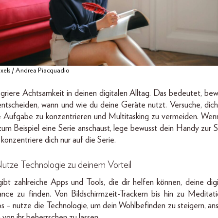
xels / Andrea Piacquadio
egriere Achtsamkeit in deinen digitalen Alltag. Das bedeutet, bew
entscheiden, wann und wie du deine Geräte nutzt. Versuche, dich
e Aufgabe zu konzentrieren und Multitasking zu vermeiden. Wen
 zum Beispiel eine Serie anschaust, lege bewusst dein Handy zur S
konzentriere dich nur auf die Serie.
Nutze Technologie zu deinem Vorteil
gibt zahlreiche Apps und Tools, die dir helfen können, deine digi
ance zu finden. Von Bildschirmzeit-Trackern bis hin zu Meditati
s – nutze die Technologie, um dein Wohlbefinden zu steigern, ans
 von ihr beherrschen zu lassen.