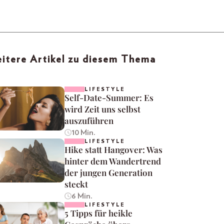
itere Artikel zu diesem Thema
LIFESTYLE
Self-Date-Summer: Es
wird Zeit uns selbst
auszuführen
10 Min.
LIFESTYLE
Hike statt Hangover: Was
hinter dem Wandertrend
der jungen Generation
steckt
6 Min.
LIFESTYLE
5 Tipps für heikle