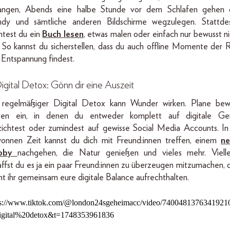
angen, Abends eine halbe Stunde vor dem Schlafen gehen 
dy und sämtliche anderen Bildschirme wegzulegen. Stattde
ntest du ein
Buch lesen
, etwas malen oder einfach nur bewusst ni
. So kannst du sicherstellen, dass du auch offline Momente der 
 Entspannung findest.
Digital Detox: Gönn dir eine Auszeit
 regelmäßiger Digital Detox kann Wunder wirken. Plane bew
ten ein, in denen du entweder komplett auf digitale Ge
zichtest oder zumindest auf gewisse Social Media Accounts. In
onnen Zeit kannst du dich mit Freund:innen treffen, einem
ne
bby
nachgehen, die Natur genießen und vieles mehr. Vielle
affst du es ja ein paar Freund:innen zu überzeugen mitzumachen, 
nt ihr gemeinsam eure digitale Balance aufrechthalten.
ps://www.tiktok.com/@london24sgeheimacc/video/7400481376341921
igital%20detox&t=1748353961836