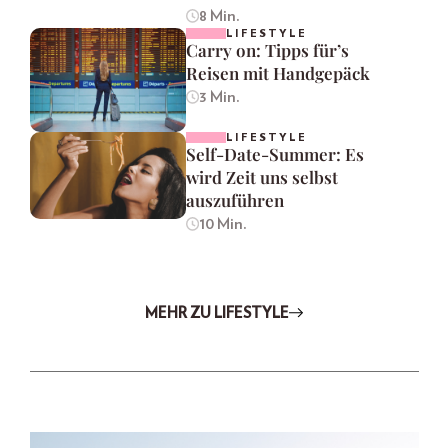
8 Min.
LIFESTYLE
Carry on: Tipps für’s
Reisen mit Handgepäck
3 Min.
LIFESTYLE
Self-Date-Summer: Es
wird Zeit uns selbst
auszuführen
10 Min.
MEHR ZU LIFESTYLE