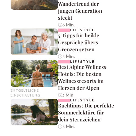
Wandertrend der
jungen Generation
steckt
6 Min.
LIFESTYLE
5 Tipps für heikle
Gespräche übers
Grenzen setzen
4 Min.
LIFESTYLE
Best Alpine Wellness
Hotels: Die besten
Wellnessresorts im
Herzen der Alpen
ENTGELTLICHE
3 Min.
EINSCHALTUNG
LIFESTYLE
Buchtipps: Die perfekte
Sommerlektüre für
dein Sternzeichen
4 Min.