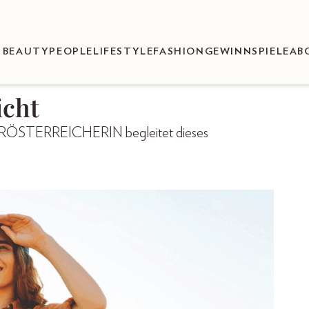
BEAUTY
PEOPLE
LIFESTYLE
FASHION
GEWINNSPIELE
AB
icht
 OBERÖSTERREICHERIN begleitet dieses